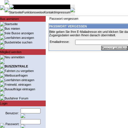
Startseite
Funktionsweise
Kontakt
Impressum
Passwort vergessen
Bus anmieten
Startseite
PASSWORT VERGESSEN
Bus mieten
Bitte geben Sie Ihre E-Mailadresse ein und klicken Sie da
freie Busse anzeigen
Zugangsdaten werden Ihnen danach übermittelt.
Leerfahrten anzeigen
Emailadresse:
Busbetriebe suchen
Mitglied werden
Neu anmelden
BUSZENTRALE
Fahrten zu vergeben
Mietbusanfragen
Leerfahrten eintragen
Freimeld. eintragen
Busaufträge eintragen
Busfahrer Forum
Login
Benutzer:
Passwort: