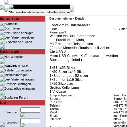
Startseite
Funktionsweise
Kontakt
Impressum
Busunternehmer - Details
Bus anmieten
Startseite
Kontakt zum Unternehmer
Bus mieten
Firma:
CEB Inte
Firmenprofil:
freie Busse anzeigen
Wir sind ein Busunternehmen
Leerfahrten anzeigen
aus Frankfurt am Main,
Busbetriebe suchen
Mit 7 moderne Reisebussen
( 2 neue Mercedes Tourismo mit viel extra
Mitglied werden
wie USB-A
Micro USB-C sowie Kaffeemaschine werden
Neu anmelden
September geliefert )
BUSZENTRALE
1x54 1x53 Sitzer
Fahrten zu vergeben
4x50-Sitzer 1x45-Sitzer
Mietbusanfragen
1x Überlandbus 52 sitzer
Leerfahrten eintragen
3xSprinter 1x19 Sitzer
2x16 Sitzplätze
Freimeld. eintragen
Großes Kofferraum
Busaufträge eintragen
1 V-Klasse
Ansprechpartner:
Kerim Öz
Busfahrer Forum
Strasse:
Berner St
PLZ / Ort:
60437 Fra
Login
Telefon:
+49173 7
Telefax:
+4969 27
Benutzer:
Mobil:
+49173 7
Email:
zum Form
Internet:
http://
gern könne
Passwort:
Veranstal