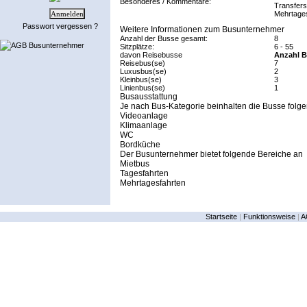
Besonderes / Kommentare:
Transfers
Mehrtages
Passwort vergessen ?
Weitere Informationen zum Busunternehmer
Anzahl der Busse gesamt:
8
AGB Busunternehmer
Sitzplätze:
6 - 55
davon Reisebusse
Anzahl B
Reisebus(se)
7
Luxusbus(se)
2
Kleinbus(se)
3
Linienbus(se)
1
Busausstattung
Je nach Bus-Kategorie beinhalten die Busse folge
Videoanlage
Klimaanlage
WC
Bordküche
Der Busunternehmer bietet folgende Bereiche an
Mietbus
Tagesfahrten
Mehrtagesfahrten
Startseite
|
Funktionsweise
|
A