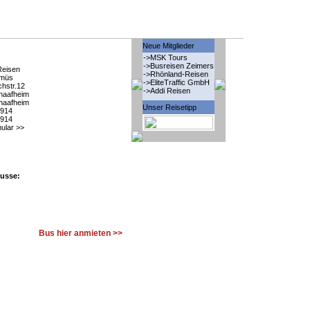
Neue Mitglieder
->MSK Tours
->Busreisen Zeimers
eisen
->Rhönland-Reisen
ümüs
->EliteTraffic GmbH
hstr.12
->Addi Reisen
haafheim
haafheim
Unser Reisetipp
914
914
ular >>
usse:
Bus hier anmieten >>