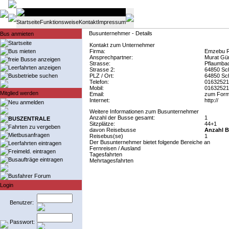
Startseite
Funktionsweise
Kontakt
Impressum
Busunternehmer - Details
Bus anmieten
Startseite
Kontakt zum Unternehmer
Bus mieten
Firma:
Emzebu R
Ansprechpartner:
Murat G
freie Busse anzeigen
Strasse:
Pflaumbac
Leerfahrten anzeigen
Strasse 2:
64850 Sc
Busbetriebe suchen
PLZ / Ort:
64850 Sc
Telefon:
01632521
Mobil:
01632521
Mitglied werden
Email:
zum Form
Internet:
http://
Neu anmelden
Weitere Informationen zum Busunternehmer
Anzahl der Busse gesamt:
1
BUSZENTRALE
Sitzplätze:
44+1
Fahrten zu vergeben
davon Reisebusse
Anzahl B
Mietbusanfragen
Reisebus(se)
1
Der Busunternehmer bietet folgende Bereiche an
Leerfahrten eintragen
Fernreisen / Ausland
Freimeld. eintragen
Tagesfahrten
Busaufträge eintragen
Mehrtagesfahrten
Busfahrer Forum
Login
Benutzer:
Passwort: