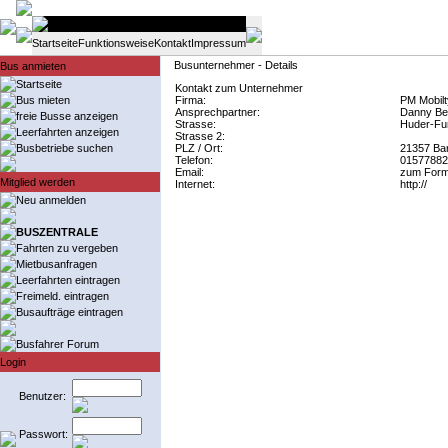
Startseite
Funktionsweise
Kontakt
Impressum
Busunternehmer - Details
Bus anmieten
Startseite
Kontakt zum Unternehmer
Bus mieten
Firma:
PM Mobilt
Ansprechpartner:
Danny Be
freie Busse anzeigen
Strasse:
Huder-Fur
Leerfahrten anzeigen
Strasse 2:
Busbetriebe suchen
PLZ / Ort:
21357 Ba
Telefon:
01577882
Email:
zum Form
Mitglied werden
Internet:
http://
Neu anmelden
BUSZENTRALE
Fahrten zu vergeben
Mietbusanfragen
Leerfahrten eintragen
Freimeld. eintragen
Busaufträge eintragen
Busfahrer Forum
Login
Benutzer:
Passwort: