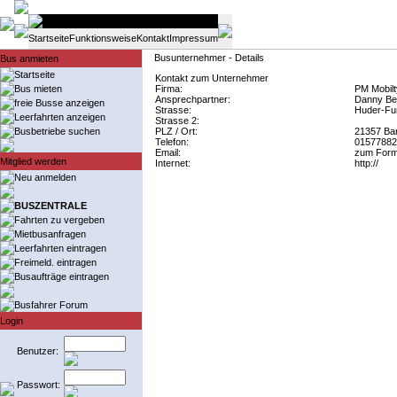
Startseite
Funktionsweise
Kontakt
Impressum
Busunternehmer - Details
Bus anmieten
Startseite
Kontakt zum Unternehmer
Bus mieten
Firma:
PM Mobilt
Ansprechpartner:
Danny Be
freie Busse anzeigen
Strasse:
Huder-Fur
Leerfahrten anzeigen
Strasse 2:
Busbetriebe suchen
PLZ / Ort:
21357 Ba
Telefon:
01577882
Email:
zum Form
Mitglied werden
Internet:
http://
Neu anmelden
BUSZENTRALE
Fahrten zu vergeben
Mietbusanfragen
Leerfahrten eintragen
Freimeld. eintragen
Busaufträge eintragen
Busfahrer Forum
Login
Benutzer:
Passwort: