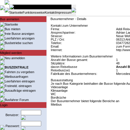
Startseite
Funktionsweise
Kontakt
Impressum
Busunternehmer - Details
Bus anmieten
Startseite
Kontakt zum Unternehmer
Bus mieten
Firma:
Addi Reis
Ansprechpartner:
Adrian La
freie Busse anzeigen
Strasse:
Neue Welt
Leerfahrten anzeigen
PLZ / Ort:
06313 Ahl
Busbetriebe suchen
Telefon:
03477282
Email:
zum Form
Internet:
http://ww
Mitglied werden
Weitere Informationen zum Busunternehmer
Neu anmelden
Anzahl der Busse gesamt:
1
Sitzplätze:
48
davon Reisebusse
Anzahl B
BUSZENTRALE
Reisebus(se)
1
Fahrten zu vergeben
Fabrikate des Busunternehmers:
Mercede
Mietbusanfragen
Busausstattung
Leerfahrten eintragen
Je nach Bus-Kategorie beinhalten die Busse folgende Au
Freimeld. eintragen
Videoanlage
Busaufträge eintragen
Klimaanlage
WC
Bordküche
Busfahrer Forum
Der Busunternehmer bietet folgende Bereiche an
Mietbus
Login
Benutzer:
Passwort: