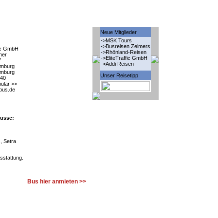
Neue Mitglieder
->MSK Tours
->Busreisen Zeimers
fic GmbH
->Rhönland-Reisen
her
->EliteTraffic GmbH
7
->Addi Reisen
mburg
mburg
Unser Reisetipp
40
ular >>
ebus.de
usse:
, Setra
sstattung.
Bus hier anmieten >>