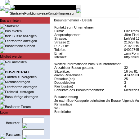
Startseite
Funktionsweise
Kontakt
Impressum
Busunternehmer - Details
Bus anmieten
Startseite
Kontakt zum Unternehmer
Bus mieten
Firma:
EliteTraf
Ansprechpartner:
Jörn Fisc
freie Busse anzeigen
Strasse:
Lehfeld 1
Leerfahrten anzeigen
Strasse 2:
21029 Ha
Busbetriebe suchen
PLZ / Ort:
21029 Ha
Telefon:
04022745
Email:
zum Form
Mitglied werden
Internet:
http://elit
Neu anmelden
Weitere Informationen zum Busunternehmer
Anzahl der Busse gesamt:
32
Sitzplätze:
16 bis 81
BUSZENTRALE
davon Reisebusse
Anzahl B
Fahrten zu vergeben
Reisebus(se)
25
Mietbusanfragen
Doppeldecker
3
Kleinbus(se)
4
Leerfahrten eintragen
Fabrikate des Busunternehmers:
Mercedes
Freimeld. eintragen
Busaufträge eintragen
Busausstattung
Je nach Bus-Kategorie beinhalten die Busse folgende Au
Klimaanlage
Busfahrer Forum
WC
Bordküche
Login
Benutzer:
Passwort: