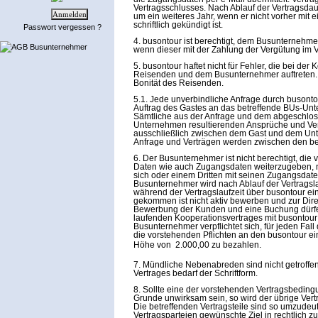
Vertragsschlusses. Nach Ablauf der Vertragsdaue
um ein weiteres Jahr, wenn er nicht vorher mit e
schriftlich gekündigt ist.
Passwort vergessen ?
4. busontour ist berechtigt, dem Busunternehm
AGB Busunternehmer
wenn dieser mit der Zahlung der Vergütung im Ve
5. busontour haftet nicht für Fehler, die bei d
Reisenden und dem Busunternehmer auftreten. Er
Bonität des Reisenden.
5.1. Jede unverbindliche Anfrage durch busonto
Auftrag des Gastes an das betreffende BUs-Un
Sämtliche aus der Anfrage und dem abgeschlos
Unternehmen resultierenden Ansprüche und Ver
ausschließlich zwischen dem Gast und dem Unt
Anfrage und Verträgen werden zwischen den beid
6. Der Busunternehmer ist nicht berechtigt, die
Daten wie auch Zugangsdaten weiterzugeben, na
sich oder einem Dritten mit seinen Zugangsdat
Busunternehmer wird nach Ablauf der Vertragsl
während der Vertragslaufzeit über busontour ei
gekommen ist nicht aktiv bewerben und zur Dire
Bewerbung der Kunden und eine Buchung dürfe
laufenden Kooperationsvertrages mit busontour 
Busunternehmer verpflichtet sich, für jeden Fa
die vorstehenden Pflichten an den busontour ei
Höhe von  2.000,00 zu bezahlen.
7. Mündliche Nebenabreden sind nicht getroffe
Vertrages bedarf der Schriftform.
8. Sollte eine der vorstehenden Vertragsbedin
Grunde unwirksam sein, so wird der übrige Vertr
Die betreffenden Vertragsteile sind so umzudeu
Vertragsparteien gewünschte Ziel in rechtlich zu