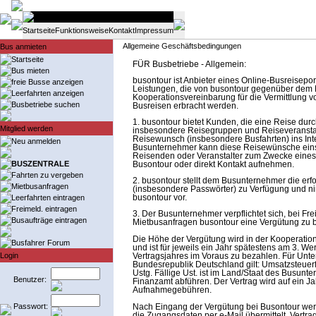
Startseite
Funktionsweise
Kontakt
Impressum
Allgemeine Geschäftsbedingungen
Bus anmieten
Startseite
FÜR Busbetriebe - Allgemein:
Bus mieten
busontour ist Anbieter eines Online-Busreisepor
freie Busse anzeigen
Leistungen, die von busontour gegenüber dem K
Leerfahrten anzeigen
Kooperationsvereinbarung für die Vermittlung 
Busbetriebe suchen
Busreisen erbracht werden.
1. busontour bietet Kunden, die eine Reise dur
Mitglied werden
insbesondere Reisegruppen und Reiseveranstalt
Reisewunsch (insbesondere Busfahrten) ins Inte
Neu anmelden
Busunternehmer kann diese Reisewünsche ein
Reisenden oder Veranstalter zum Zwecke eines
BUSZENTRALE
Busontour oder direkt Kontakt aufnehmen.
Fahrten zu vergeben
2. busontour stellt dem Busunternehmer die er
Mietbusanfragen
(insbesondere Passwörter) zu Verfügung und ni
Leerfahrten eintragen
busontour vor.
Freimeld. eintragen
3. Der Busunternehmer verpflichtet sich, bei Fre
Busaufträge eintragen
Mietbusanfragen busontour eine Vergütung zu 
Die Höhe der Vergütung wird in der Kooperatio
Busfahrer Forum
und ist für jeweils ein Jahr spätestens am 3. W
Login
Vertragsjahres im Voraus zu bezahlen. Für Unt
Bundesrepublik Deutschland gilt: Umsatzsteuerf
Ustg. Fällige Ust. ist im Land/Staat des Busunt
Benutzer:
Finanzamt abführen. Der Vertrag wird auf ein J
Aufnahmegebühren.
Passwort:
Nach Eingang der Vergütung bei Busontour w
die Zugangsdaten per e-Mail übermittelt. Vertra